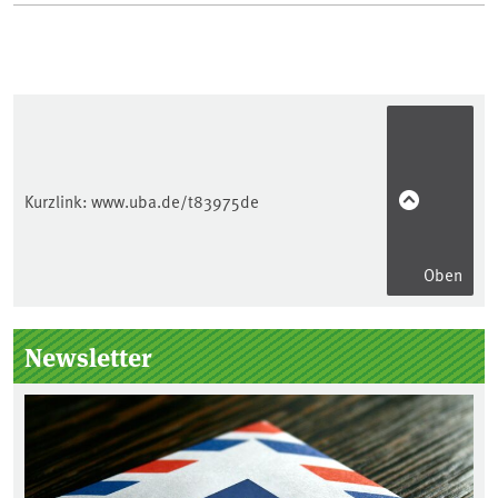
Kurzlink:
www.uba.de/t83975de
Oben
Seitenleiste
Newsletter