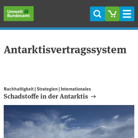
Direkt zum Inhalt
Direkt zum Hauptmenü
Direkt zur Fußzeile
Suche
Men
Antarktisvertragssystem
Nachhaltigkeit | Strategien | Internationales
Schadstoffe in der Antarktis