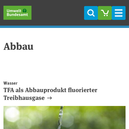
Direkt zum Inhalt
Direkt zum Hauptmenü
Direkt zur Fußzeile
Suche
Men
Abbau
Wasser
TFA als Abbauprodukt fluorierter
Treibhausgase