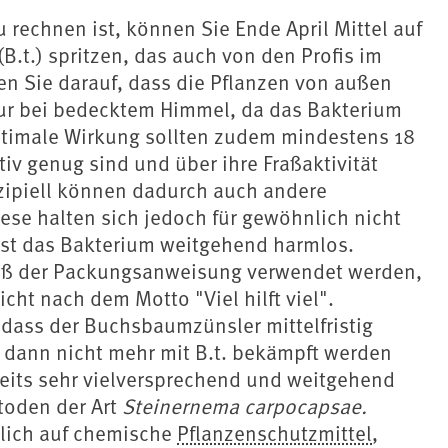
u rechnen ist, können Sie Ende April Mittel auf
(B.t.) spritzen, das auch von den Profis im
n Sie darauf, dass die Pflanzen von außen
nur bei bedecktem Himmel, da das Bakterium
 optimale Wirkung sollten zudem mindestens 18
iv genug sind und über ihre Fraßaktivität
ipiell können dadurch auch andere
se halten sich jedoch für gewöhnlich nicht
ist das Bakterium weitgehend harmlos.
emäß der Packungsanweisung verwendet werden,
cht nach dem Motto "Viel hilft viel".
 dass der Buchsbaumzünsler mittelfristig
 dann nicht mehr mit B.t. bekämpft werden
eits sehr vielversprechend und weitgehend
toden der Art
Steinernema carpocapsae.
lich auf chemische
Pflanzenschutzmittel
,