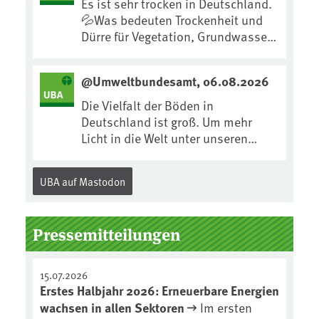
Es ist sehr trocken in Deutschland.
e/urn:ard:episode:0e7cf1c4b819c2
💦Was bedeuten Trockenheit und
6d/
Dürre für Vegetation, Grundwasser
und Landwirtschaft? Ist das bereits
der Klimawandel? Und wie können
@Umweltbundesamt, 06.08.2026
wir uns anpassen?🤔Antworten auf
diese und weitere Fragen auf
Die Vielfalt der Böden in
unserer Webseite:
Deutschland ist groß. Um mehr
www.uba.de/trockenheit
Licht in die Welt unter unseren
#Trockenheit #Klimawandel
Füßen zu bringen, wird jedes Jahr
am 5. Dezember, dem
UBA auf Mastodon
Internationalen Tag des Bodens,
der „Boden des Jahres“ vorgestellt.
Das UBA unterstützt die Aktion. Wer
Pressemitteilungen
sitzt im Kuratorium, wie wird der
Boden des Jahres ausgewählt und
was passiert eigentlich während
15.07.2026
eines solchen Bodenjahres? Infos
Erstes Halbjahr 2026: Erneuerbare Energien
dazu gibt es im aktuellen Podcast
wachsen in allen Sektoren
Im ersten
„Soilcast“. Jetzt reinhören: