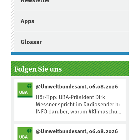
Apps
Glossar
Folgen Sie uns
@Umweltbundesamt, 06.08.2026
Hör-Tipp: UBA-Präsident Dirk
Messner spricht im Radiosender hr
INFO darüber, warum #Klimaschutz
die wichtigste Maßnahme gegen
#Hitze ist und wie wir uns an
@Umweltbundesamt, 06.08.2026
Klimafolgen anpassen können:
https://www.ardsounds.de/episod