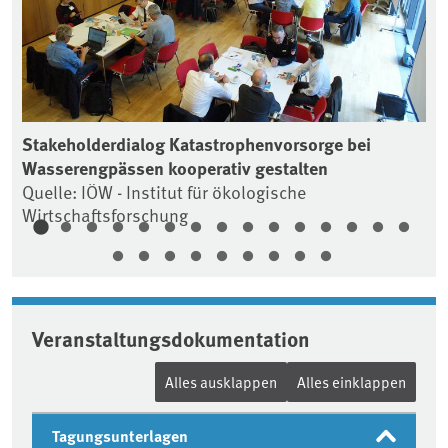
Stakeholderdialog Katastrophenvorsorge bei
St
Wasserengpässen kooperativ gestalten
Wa
Quelle: IÖW - Institut für ökologische
Qu
Wirtschaftsforschung
Wi
Veranstaltungsdokumentation
Alles ausklappen
Alles einklappen
Tagungsunterlagen