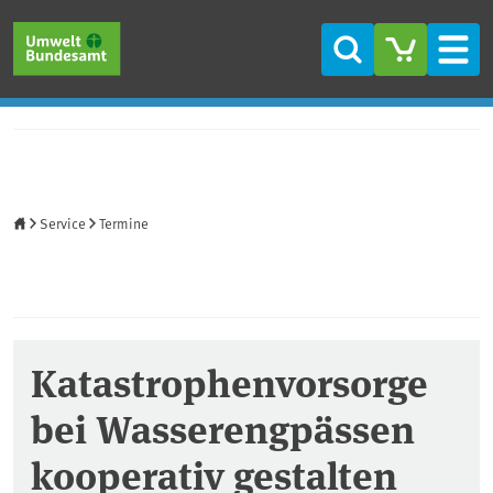
Direkt zum Inhalt
Direkt zum Hauptmenü
Direkt zur Fußzeile
Suche
Men
Startseite
Service
Termine
Katastrophenvorsorge
bei Wasserengpässen
kooperativ gestalten