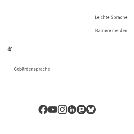
Leichte Sprache
Barriere melden
Gebärdensprache
Facebook
YouTube
Instagram
LinkedIn
Mastodon
Bluesky