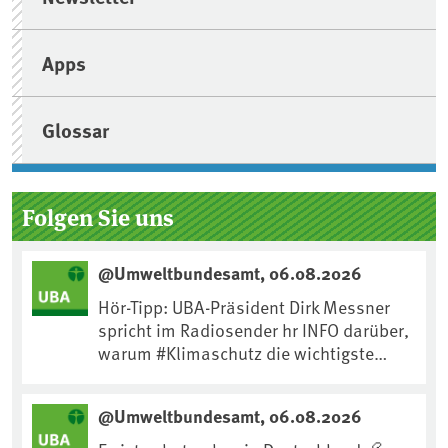
Apps
Glossar
Folgen Sie uns
@Umweltbundesamt, 06.08.2026
Hör-Tipp: UBA-Präsident Dirk Messner
spricht im Radiosender hr INFO darüber,
warum #Klimaschutz die wichtigste
Maßnahme gegen #Hitze ist und wie wir
uns an Klimafolgen anpassen können:
@Umweltbundesamt, 06.08.2026
https://www.ardsounds.de/episode/urn
:ard:episode:0e7cf1c4b819c26d/