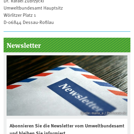
Dr. Rafael Zubrzycki
Umweltbundesamt Hauptsitz
Wörlitzer Platz 1
D-06844 Dessau-Roßlau
Seitenleiste
Newsletter
Quelle: maria_a / Photocase.de
Abonnieren Sie die Newsletter vom Umweltbundesamt
und bleiben Sie informiert.