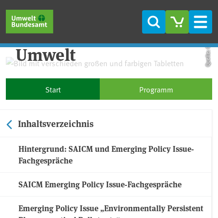
Direkt zum Inhalt
Direkt zum Hauptmenü
Direkt zur Fußzeile
Fachgespräch 2017 zu
Suche
Men
Pharmaka in der
Quelle: CCVision
Umwelt
Start
Programm
Inhaltsverzeichnis
Hintergrund: SAICM und Emerging Policy Issue-
Fachgespräche
SAICM Emerging Policy Issue-Fachgespräche
Emerging Policy Issue „Environmentally Persistent