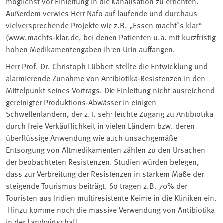
möglichst vor Einleitung in die Kanalisation zu errichten.
Außerdem verwies Herr Nafo auf laufende und durchaus
vielversprechende Projekte wie z.B. „Essen macht`s klar“
(www.machts-klar.de, bei denen Patienten u.a. mit kurzfristig
hohen Medikamentengaben ihren Urin auffangen.
Herr Prof. Dr. Christoph Lübbert stellte die Entwicklung und
alarmierende Zunahme von Antibiotika-Resistenzen in den
Mittelpunkt seines Vortrags. Die Einleitung nicht ausreichend
gereinigter Produktions-Abwässer in einigen
Schwellenländern, der z.T. sehr leichte Zugang zu Antibiotika
durch freie Verkäuflichkeit in vielen Ländern bzw. deren
überflüssige Anwendung wie auch unsachgemäße
Entsorgung von Altmedikamenten zählen zu den Ursachen
der beobachteten Resistenzen. Studien würden belegen,
dass zur Verbreitung der Resistenzen in starkem Maße der
steigende Tourismus beiträgt. So tragen z.B. 70% der
Touristen aus Indien multiresistente Keime in die Kliniken ein.
Hinzu komme noch die massive Verwendung von Antibiotika
in der Landwirtschaft.