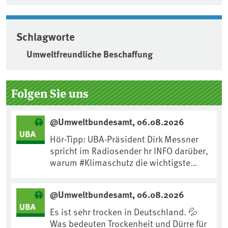
Schlagworte
Umweltfreundliche Beschaffung
Seitenleiste
Folgen Sie uns
@Umweltbundesamt, 06.08.2026
Hör-Tipp: UBA-Präsident Dirk Messner
spricht im Radiosender hr INFO darüber,
warum #Klimaschutz die wichtigste
Maßnahme gegen #Hitze ist und wie wir
uns an Klimafolgen anpassen können:
@Umweltbundesamt, 06.08.2026
https://www.ardsounds.de/episode/urn
:ard:episode:0e7cf1c4b819c26d/
Es ist sehr trocken in Deutschland. 💦
Was bedeuten Trockenheit und Dürre für