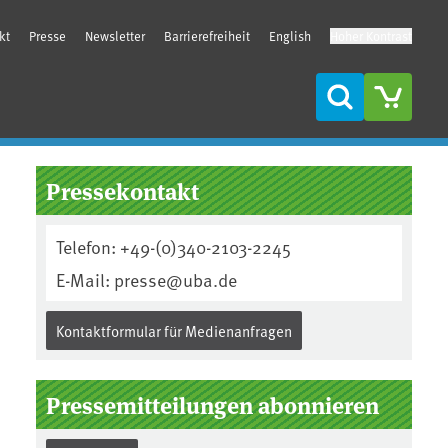
kt
Presse
Newsletter
Barrierefreiheit
English
Hoher Kontrast
Suche
Seitenleiste
Pressekontakt
Telefon: +49-(0)340-2103-2245
E-Mail: presse@uba.de
Kontaktformular für Medienanfragen
Pressemitteilungen abonnieren