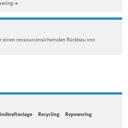
wering
r einen ressourcensichernden Rückbau von
ndkraftanlage
Recycling
Repowering