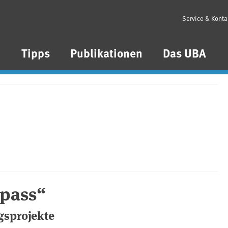
Service & Konta
n
Tipps
Publikationen
Das UBA
pass“
gsprojekte