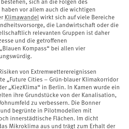
 bestehen, sich an die Folgen des
 haben vor allem auch die wichtigen
er
Klimawandel
wirkt sich auf viele Bereiche
ndheitsvorsorge, die Landwirtschaft oder die
ellschaftlich relevanten Gruppen ist daher
zesse und die getroffenen
„Blauen Kompass“ bei allen vier
nungswürdig.
Risiken von Extremwetterereignissen
e „Future Cities – Grün-blauer Klimakorridor
er „KiezKlima“ in Berlin. In Kamen wurde ein
lten ihre Grundstücke von der Kanalisation,
Wohnumfeld zu verbessern. Die Bonner
e und begrünte in Pilotmodellen mit
ch innerstädtische Flächen. Im dicht
das Mikroklima aus und trägt zum Erhalt der