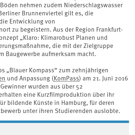
ten Böden nehmen zudem Niederschlagswasser
erliner Brunnenviertel gilt es, die
die Entwicklung von
 zu begeistern. Aus der Region Frankfurt-
nzept „Klaro: Klimarobust Planen und
zierungsmaßnahme, die mit der Zielgruppe
 im Baugewerbe aufmerksam macht.
rbs „Blauer Kompass“ zum zehnjährigen
en
und Anpassung (
KomPass
) am 21. Juni 2016
 Gewinner wurden aus über 52
rhalten eine Kurzfilmproduktion über ihr
für bildende Künste in Hamburg, für deren
tbewerb unter ihren Studierenden auslobte.