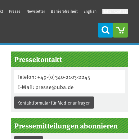
kt
Presse
Newsletter
Barrierefreiheit
English
Hoher Kontrast
Suche
Seitenleiste
Pressekontakt
Telefon: +49-(0)340-2103-2245
E-Mail: presse@uba.de
Kontaktformular für Medienanfragen
Pressemitteilungen abonnieren