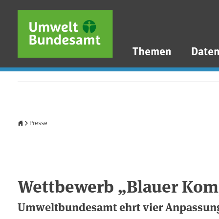
Direkt zum Inhalt
Direkt zum Hauptmenü
Direkt zur Fußzeile
Themen
Date
Startseite
Presse
Wettbewerb „Blauer Kom
Umweltbundesamt ehrt vier Anpassun