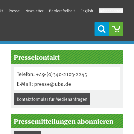
kt
Presse
Newsletter
Barrierefreiheit
English
Hoher Kontrast
Suche
Seitenleiste
Pressekontakt
Telefon: +49-(0)340-2103-2245
E-Mail: presse@uba.de
Kontaktformular für Medienanfragen
Pressemitteilungen abonnieren