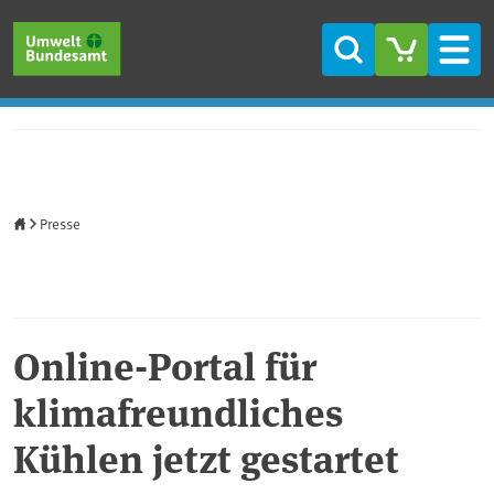
Direkt zum Inhalt
Direkt zum Hauptmenü
Direkt zur Fußzeile
Suche
Men
Startseite
Presse
Online-Portal für
klimafreundliches
Kühlen jetzt gestartet