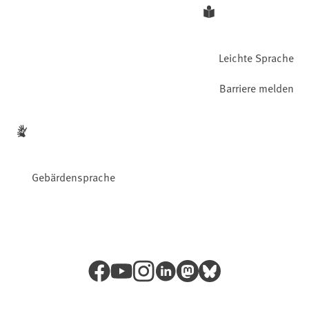
Leichte Sprache
Barriere melden
Gebärdensprache
Facebook
YouTube
Instagram
LinkedIn
Mastodon
Bluesky