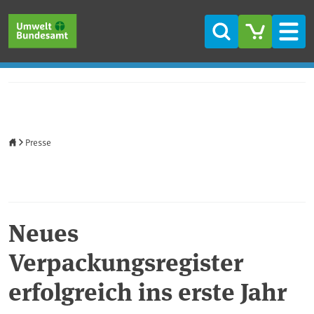
Direkt zum Inhalt
Direkt zum Hauptmenü
Direkt zur Fußzeile
Suche
Men
Startseite
Presse
Neues
Verpackungsregister
erfolgreich ins erste Jahr