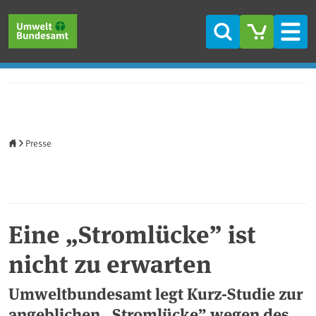
Direkt zum Inhalt
Direkt zum Hauptmenü
Direkt zur Fußzeile
Suche
Men
Startseite
Presse
Eine „Stromlücke” ist
nicht zu erwarten
Umweltbundesamt legt Kurz-Studie zur
angeblichen „Stromlücke” wegen des