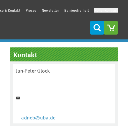
ice & Kontakt
Presse
Newsletter
Barrierefreiheit
Hoher Kontrast
Suche
Seitenleiste
Kontakt
Jan-Peter Glock
adneb@uba.de