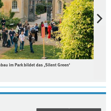
Weiter
u im Park bildet das ‚Silent Green‘
Net
Que