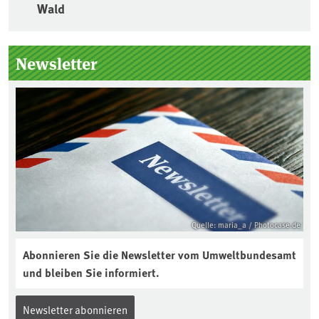
Wald
Seitenleiste
Newsletter
Quelle: maria_a / Photocase.de
Abonnieren Sie die Newsletter vom Umweltbundesamt
und bleiben Sie informiert.
Newsletter abonnieren