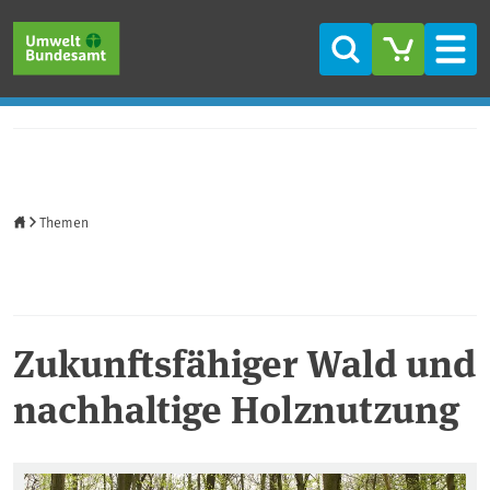
Direkt zum Inhalt
Direkt zum Hauptmenü
Direkt zur Fußzeile
Suche
Men
Startseite
Themen
Zukunftsfähiger Wald und
nachhaltige Holznutzung