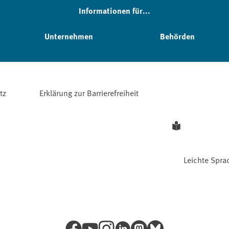
Informationen für...
Unternehmen
Behörden
tz
Erklärung zur Barrierefreiheit
Leichte Spra
Facebook
YouTube
Instagram
LinkedIn
Mastodon
Bluesky