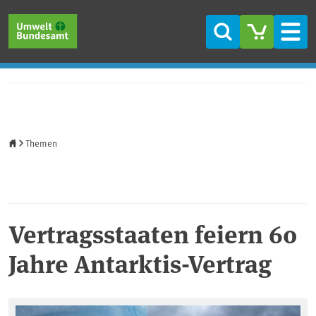
Direkt zum Inhalt
Direkt zum Hauptmenü
Direkt zur Fußzeile
Suche
Men
Startseite
Themen
Vertragsstaaten feiern 60
Jahre Antarktis-Vertrag