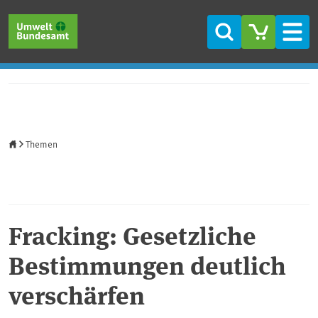
Direkt zum Inhalt
Direkt zum Hauptmenü
Direkt zur Fußzeile
Suche
Men
Startseite
Themen
Fracking: Gesetzliche
Bestimmungen deutlich
verschärfen