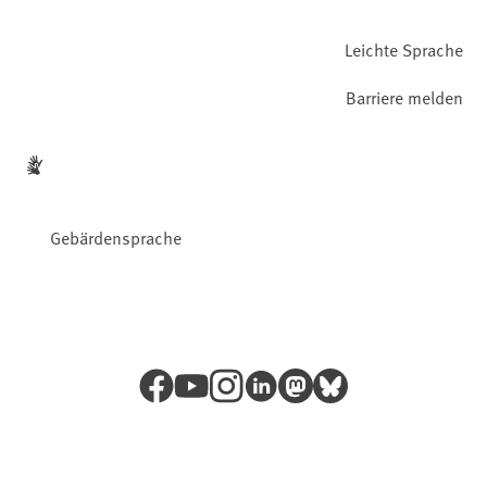
Leichte Sprache
Barriere melden
Gebärdensprache
Facebook
YouTube
Instagram
LinkedIn
Mastodon
Bluesky