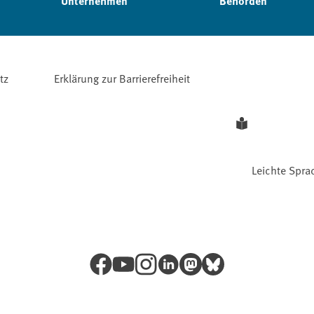
Unternehmen
Behörden
tz
Erklärung zur Barrierefreiheit
Leichte Spra
Facebook
YouTube
Instagram
LinkedIn
Mastodon
Bluesky