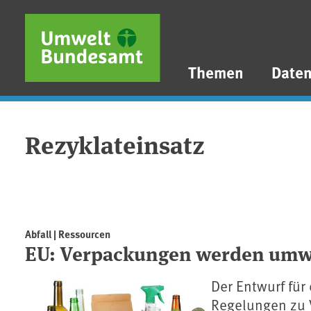
Direkt zum Inhalt
Direkt zum Hauptmenü
Direkt zur Fußzeile
Themen
Date
Rezyklateinsatz
Abfall | Ressourcen
EU: Verpackungen werden umwe
Der Entwurf fü
Regelungen zu 