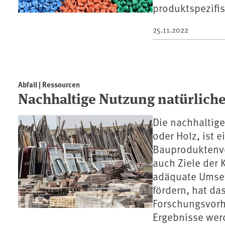
produktspezifi
25.11.2022
Abfall | Ressourcen
Nachhaltige Nutzung natürlich
Die nachhaltig
oder Holz, ist 
Bauproduktenv
auch Ziele der 
adäquate Umset
fördern, hat d
Forschungsvorh
Ergebnisse werd