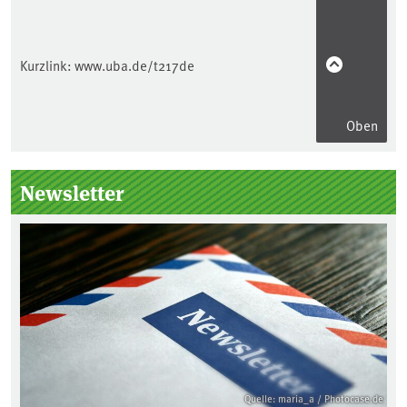
Kurzlink:
www.uba.de/t217de
Oben
Seitenleiste
Newsletter
Quelle: maria_a / Photocase.de