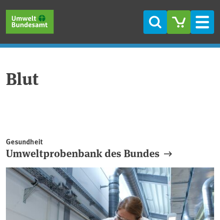
Direkt zum Inhalt
Direkt zum Hauptmenü
Direkt zur Fußzeile
Suche
Men
Blut
Gesundheit
Umweltprobenbank des Bundes