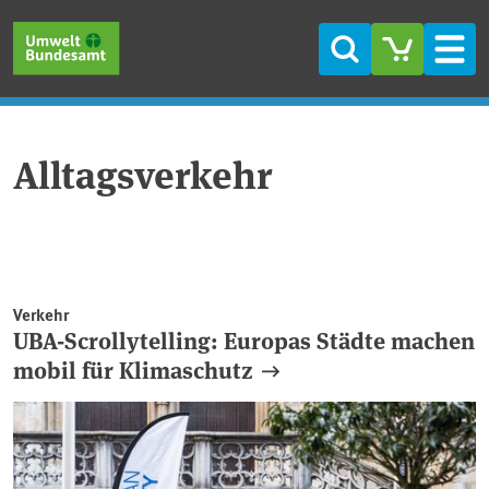
Direkt zum Inhalt
Direkt zum Hauptmenü
Direkt zur Fußzeile
Suche
Men
Alltagsverkehr
Verkehr
UBA-Scrollytelling: Europas Städte machen
mobil für Klimaschutz