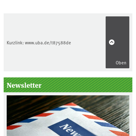
Kurzlink:
www.uba.de/t87588de
Oben
Seitenleiste
Newsletter