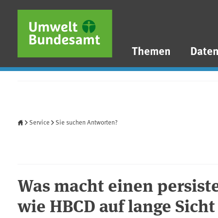
Direkt zum Inhalt
Direkt zum Hauptmenü
Direkt zur Fußzeile
Themen
Date
Startseite
Service
Sie suchen Antworten?
Was macht einen persiste
wie HBCD auf lange Sicht