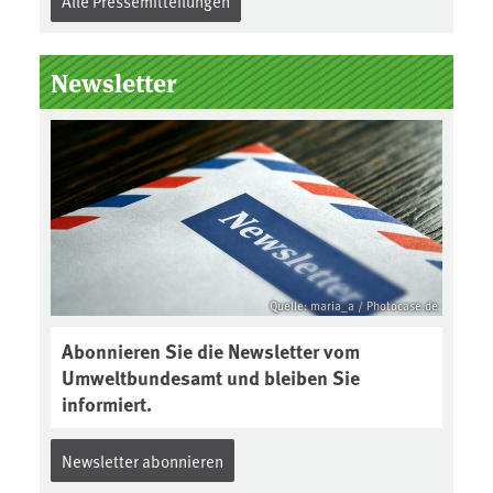
Alle Pressemitteilungen
Newsletter
Quelle: maria_a / Photocase.de
Abonnieren Sie die Newsletter vom
Umweltbundesamt und bleiben Sie
informiert.
Newsletter abonnieren