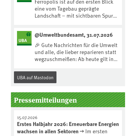
Ferropolis ist auf den ersten Blick
eine vom Tagebau geprägte
Landschaft – mit sichtbaren Spuren
von Technik, Abraum &
tiefgreifenden Eingriffen in den
@Umweltbundesamt, 31.07.2026
Boden. Doch diese Landschaft
erzählt mehr als nur ihre
🎉 Gute Nachrichten für die Umwelt
bergbauliche Vergangenheit. Hier
und alle, die lieber reparieren statt
lässt sich beobachten, wie sich aus
wegzuschmeißen: Ab heute gilt in
Kippenflächen lebendige Böden
Deutschland für viele Elektrogeräte
entwickeln, Pflanzen Fuß fassen &
das „Recht auf
UBA auf Mastodon
neue Lebensräume entstehen....
Reparatur“.Demnach müssen
Hersteller allen Verbraucher*innen
für die folgenden Produkte – soweit
Pressemitteilungen
technisch möglich – nach Ablauf
der Gewährleistungsfrist
Reparaturen zu einem
15.07.2026
angemessenen Preis anbieten:
Erstes Halbjahr 2026: Erneuerbare Energien
wachsen in allen Sektoren
Im ersten