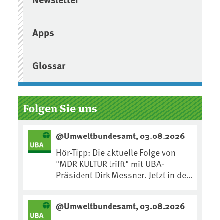
Apps
Glossar
Folgen Sie uns
@Umweltbundesamt, 03.08.2026
Hör-Tipp: Die aktuelle Folge von
"MDR KULTUR trifft" mit UBA-
Präsident Dirk Messner. Jetzt in der
MDR-Mediathek nachhören:
https://www.mdr.de/kultur/podcas
@Umweltbundesamt, 03.08.2026
t/trifft/dirk-messner-audio-
100.html