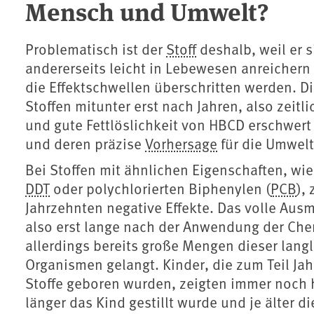
Mensch und Umwelt?
Problematisch ist der
Stoff
deshalb, weil er s
andererseits leicht in Lebewesen anreicher
die Effektschwellen überschritten werden. D
Stoffen mitunter erst nach Jahren, also zeitli
und gute Fettlöslichkeit von HBCD erschwer
und deren präzise
Vorhersage
für die Umwelt
Bei Stoffen mit ähnlichen Eigenschaften, wi
DDT
oder polychlorierten Biphenylen (
PCB
),
Jahrzehnten negative Effekte. Das volle Au
also erst lange nach der Anwendung der Che
allerdings bereits große Mengen dieser lang
Organismen gelangt. Kinder, die zum Teil J
Stoffe geboren wurden, zeigten immer noch 
länger das Kind gestillt wurde und je älter d