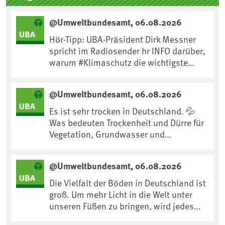
@Umweltbundesamt, 06.08.2026
Hör-Tipp: UBA-Präsident Dirk Messner
spricht im Radiosender hr INFO darüber,
warum #Klimaschutz die wichtigste
Maßnahme gegen #Hitze ist und wie wir
uns an Klimafolgen anpassen können:
@Umweltbundesamt, 06.08.2026
https://www.ardsounds.de/episode/urn
:ard:episode:0e7cf1c4b819c26d/
Es ist sehr trocken in Deutschland. 💦
Was bedeuten Trockenheit und Dürre für
Vegetation, Grundwasser und
Landwirtschaft? Ist das bereits der
Klimawandel? Und wie können wir uns
@Umweltbundesamt, 06.08.2026
anpassen?🤔Antworten auf diese und
weitere Fragen auf unserer Webseite:
Die Vielfalt der Böden in Deutschland ist
www.uba.de/trockenheit #Trockenheit
groß. Um mehr Licht in die Welt unter
#Klimawandel
unseren Füßen zu bringen, wird jedes
Jahr am 5. Dezember, dem