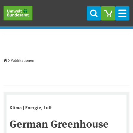
Direkt zum Inhalt
Direkt zum Hauptmenü
Direkt zur Fußzeile
Suche
Men
Startseite
Publikationen
Klima | Energie, Luft
German Greenhouse