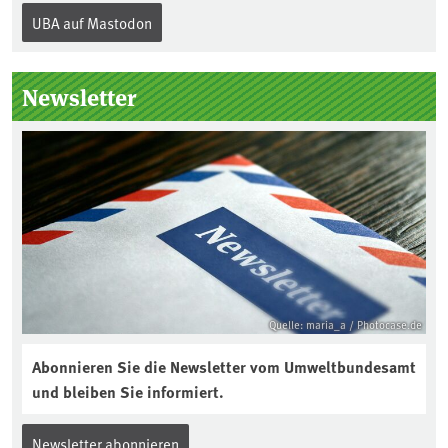
Internationalen Tag des Bodens, der
UBA auf Mastodon
„Boden des Jahres“ vorgestellt. Das UBA
unterstützt die Aktion. Wer sitzt im
Kuratorium, wie wird der Boden des
Newsletter
Jahres ausgewählt und was passiert
eigentlich während eines solchen
Bodenjahres? Infos dazu gibt es im
aktuellen Podcast „Soilcast“. Jetzt
reinhören:
https://soilcast.de/interview/sc202-
interview-die-kuer-der-krume/
Quelle: maria_a / Photocase.de
Abonnieren Sie die Newsletter vom Umweltbundesamt
und bleiben Sie informiert.
Newsletter abonnieren