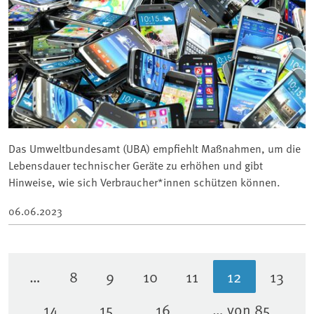
Das Umweltbundesamt (UBA) empfiehlt Maßnahmen, um die
Lebensdauer technischer Geräte zu erhöhen und gibt
Hinweise, wie sich Verbraucher*innen schützen können.
06.06.2023
…
8
9
10
11
12
13
Seite
Seite
Seite
Seite
Aktuelle Sei
Seite
14
15
16
… von 85