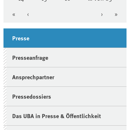
Seite
Seite
Seite
«
‹
›
»
Erste Seite
Vorherige Seite
Nächste Se
Letzt
Seitenleiste
Presse
Presseanfrage
Ansprechpartner
Pressedossiers
Das UBA in Presse & Öffentlichkeit