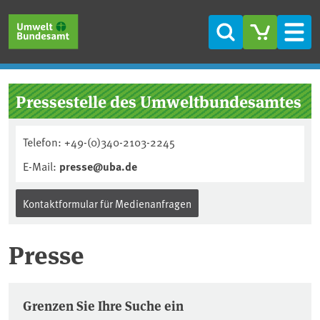
Direkt zum Inhalt
Direkt zum Hauptmenü
Direkt zur Fußzeile
Suche
Men
Pressestelle des Umweltbundesamtes
Telefon: +49-(0)340-2103-2245
E-Mail:
presse@uba.de
Kontaktformular für Medienanfragen
Presse
Pressemitteilungen
Grenzen Sie Ihre Suche ein