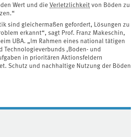
 den Wert und die
Verletzlichkeit
von Böden zu
zen.“
tik sind gleichermaßen gefordert, Lösungen zu
roblem erkannt“, sagt Prof. Franz Makeschin,
eim UBA. „Im Rahmen eines national tätigen
nd Technologieverbunds ‚Boden- und
gaben in prioritären Aktionsfeldern
tet. Schutz und nachhaltige Nutzung der Böden