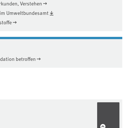
Erkunden, Verstehen
eim Umweltbundesamt
toffe
adation betroffen