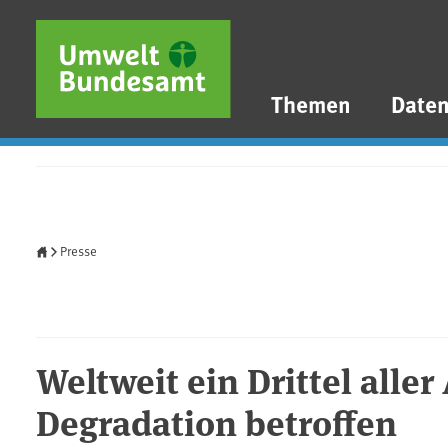
Direkt zum Inhalt
Direkt zum Hauptmenü
Direkt zur Fußzeile
Themen
Date
Startseite
Presse
Weltweit ein Drittel alle
Degradation betroffen