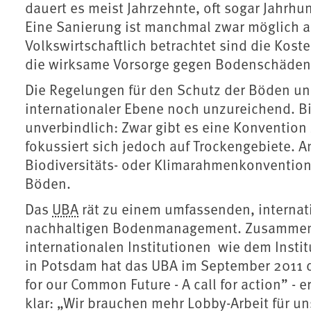
dauert es meist Jahrzehnte, oft sogar Jahrhun
Eine Sanierung ist manchmal zwar möglich a
Volkswirtschaftlich betrachtet sind die Kos
die wirksame Vorsorge gegen Bodenschäden
Die Regelungen für den Schutz der Böden un
internationaler Ebene noch unzureichend. Bi
unverbindlich: Zwar gibt es eine Konventio
fokussiert sich jedoch auf Trockengebiete. 
Biodiversitäts- oder Klimarahmenkonvention
Böden.
Das
UBA
rät zu einem umfassenden, internat
nachhaltigen Bodenmanagement. Zusammen 
internationalen Institutionen wie dem Instit
in Potsdam hat das UBA im September 2011 d
for our Common Future - A call for action” - 
klar: „Wir brauchen mehr Lobby-Arbeit für u