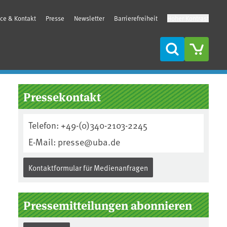
ice & Kontakt
Presse
Newsletter
Barrierefreiheit
Hoher Kontrast
Suche
Seitenleiste
Pressekontakt
Telefon: +49-(0)340-2103-2245
E-Mail: presse@uba.de
Kontaktformular für Medienanfragen
Pressemitteilungen abonnieren