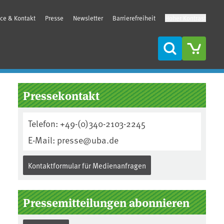
ice & Kontakt
Presse
Newsletter
Barrierefreiheit
Hoher Kontrast
Suche
Seitenleiste
Pressekontakt
Telefon: +49-(0)340-2103-2245
E-Mail: presse@uba.de
Kontaktformular für Medienanfragen
Pressemitteilungen abonnieren