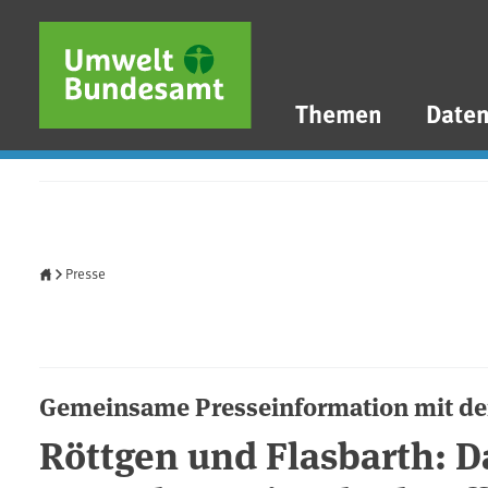
Direkt zum Inhalt
Direkt zum Hauptmenü
Direkt zur Fußzeile
Themen
Date
Startseite
Presse
Gemeinsame Presseinformation mit 
Röttgen und Flasbarth: D