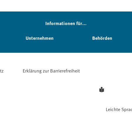
Informationen für...
Unternehmen
Behörden
tz
Erklärung zur Barrierefreiheit
Leichte Spra
Facebook
YouTube
Instagram
LinkedIn
Mastodon
Bluesky