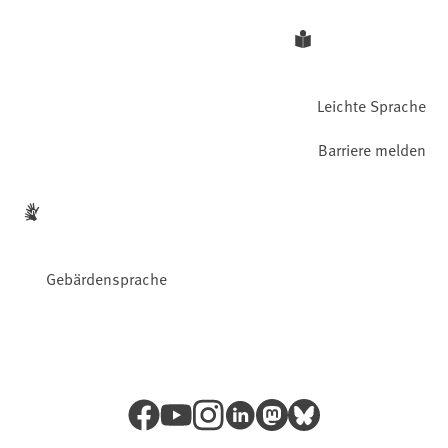
Leichte Sprache
Barriere melden
Gebärdensprache
Facebook
YouTube
Instagram
LinkedIn
Mastodon
Bluesky