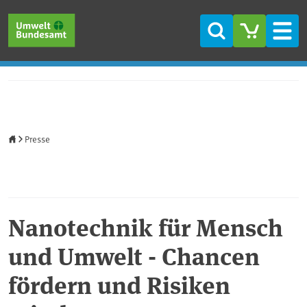
Direkt zum Inhalt
Direkt zum Hauptmenü
Direkt zur Fußzeile
Suche
Men
Startseite
Presse
Nanotechnik für Mensch
und Umwelt - Chancen
fördern und Risiken