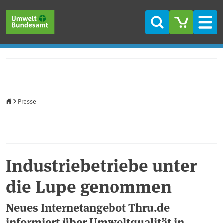
Direkt zum Inhalt
Direkt zum Hauptmenü
Direkt zur Fußzeile
Suche
Men
Startseite
Presse
Industriebetriebe unter
die Lupe genommen
Neues Internetangebot Thru.de
informiert über Umweltqualität in