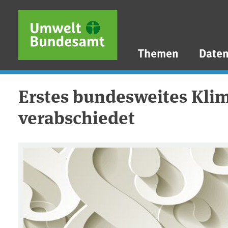
Direkt zum Inhalt
Direkt zum Hauptmenü
Direkt zur Fußzeile
Themen
Date
Erstes bundesweites Kli
verabschiedet