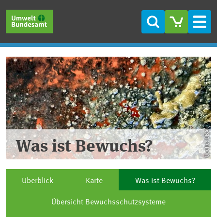
Direkt zum Inhalt
Direkt zum Hauptmenü
Direkt zur Fußzeile
Suche
Men
Quelle: UBA
Was ist Bewuchs?
Überblick
Karte
Was ist Bewuchs?
Übersicht Bewuchsschutzsysteme