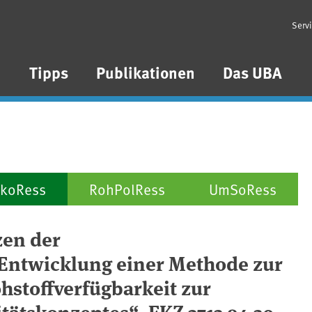
Serv
n
Tipps
Publikationen
Das UBA
koRess
RohPolRess
UmSoRess
zen der
Entwicklung einer Methode zur
hstoffverfügbarkeit zur
tätskonzeptes“, FKZ 3713 94 30,