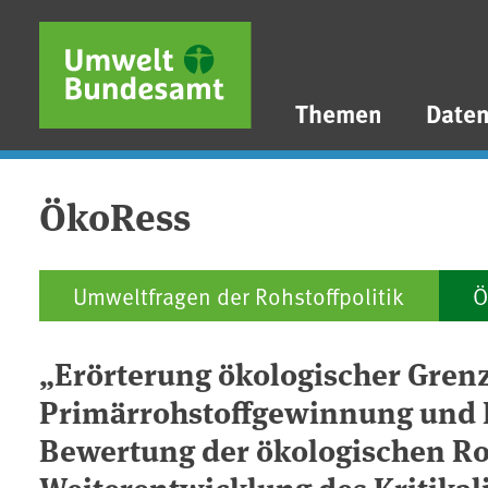
Direkt zum Inhalt
Direkt zum Hauptmenü
Direkt zur Fußzeile
Themen
Date
ÖkoRess
Umweltfragen der Rohstoffpolitik
Ö
„Erörterung ökologischer Gren
Primärrohstoffgewinnung und 
Bewertung der ökologischen Ro
Weiterentwicklung des Kritikali