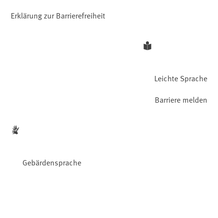
Erklärung zur Barrierefreiheit
Leichte Sprache
Barriere melden
Gebärdensprache
Facebook
YouTube
Instagram
LinkedIn
Mastodon
Bluesky