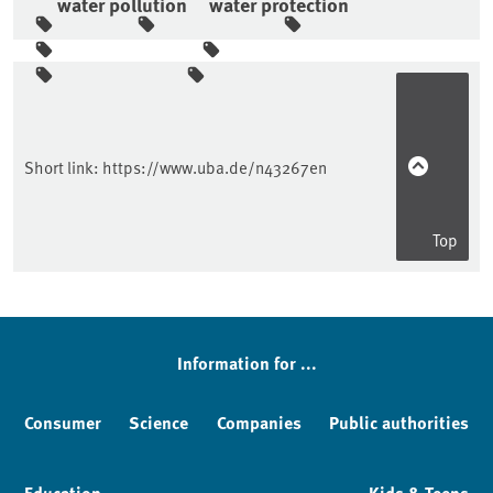
water pollution
water protection
Sidebar
Short link:
https://www.uba.de/n43267en
Top
Information for ...
Consumer
Science
Companies
Public authorities
Education
Kids & Teens