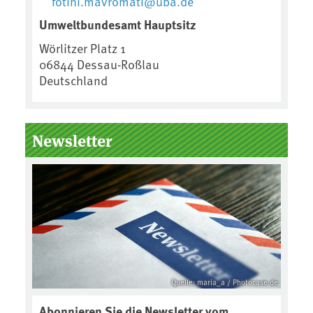
fotini.mavromati@uba.de
Umweltbundesamt Hauptsitz
Wörlitzer Platz 1
06844
Dessau-Roßlau
Deutschland
Newsletter
Quelle: maria_a / Photocase.de
Abonnieren Sie die Newsletter vom