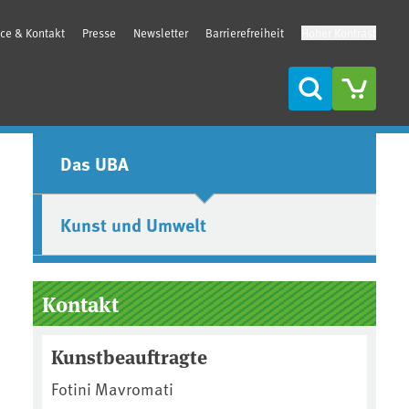
ice & Kontakt
Presse
Newsletter
Barrierefreiheit
Hoher Kontrast
Suche
Seitenleiste
Das UBA
Kunst und Umwelt
Kontakt
Kunstbeauftragte
Fotini Mavromati