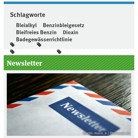
Schlagworte
Bleialkyl
Benzinbleigesetz
Bleifreies Benzin
Dioxin
Badegewässerrichtlinie
Seitenleiste
Newsletter
Quelle: maria_a / Photocase.de