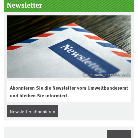
Seitenleiste
Newsletter
Quelle: maria_a / Photocase.de
Abonnieren Sie die Newsletter vom Umweltbundesamt
und bleiben Sie informiert.
Newsletter abonnieren