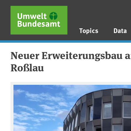
Skip to main content
Skip to main menu
Skip to footer
Topics
Data
Neuer Erweiterungsbau a
Roßlau