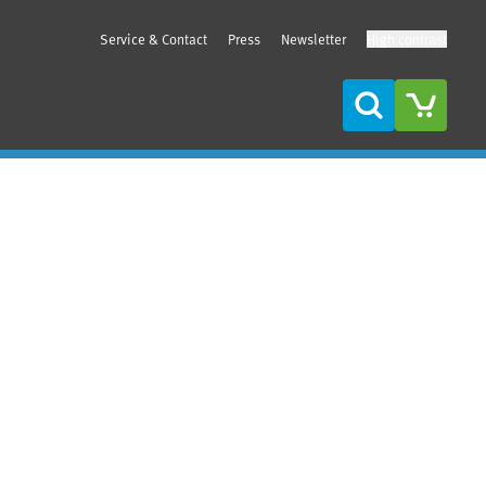
Service & Contact
Press
Newsletter
High contrast
Search
Sidebar