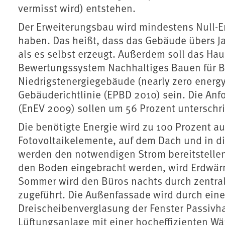
vermisst wird) entstehen.
Der Erweiterungsbau wird mindestens Null-En
haben. Das heißt, dass das Gebäude übers Ja
als es selbst erzeugt. Außerdem soll das H
Bewertungssystem Nachhaltiges Bauen für 
Niedrigstenergiegebäude (nearly zero energ
Gebäuderichtlinie (EPBD 2010) sein. Die An
(EnEV 2009) sollen um 56 Prozent unterschr
Die benötigte Energie wird zu 100 Prozent 
Fotovoltaikelemente, auf dem Dach und in die
werden den notwendigen Strom bereitstellen.
den Boden eingebracht werden, wird Erdwär
Sommer wird den Büros nachts durch zentral 
zugeführt. Die Außenfassade wird durch ei
Dreischeibenverglasung der Fenster Passivh
Lüftungsanlage mit einer hocheffizienten W