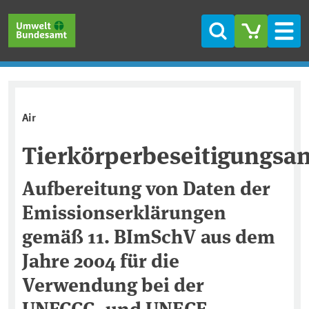
Skip to main content
Skip to main menu
Skip to footer
Search
Men
Air
Tierkörperbeseitigungsa
Aufbereitung von Daten der
Emissionserklärungen
gemäß 11. BImSchV aus dem
Jahre 2004 für die
Verwendung bei der
UNFCCC- und UNECE-