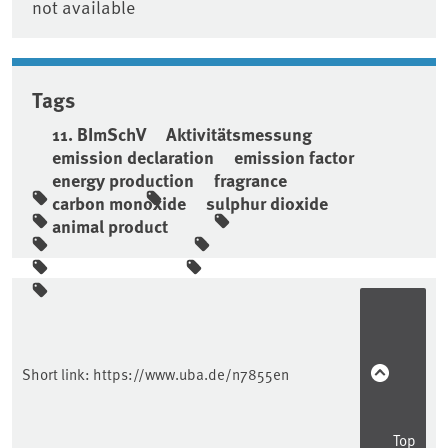
not available
Tags
11. BImSchV
Aktivitätsmessung
emission declaration
emission factor
energy production
fragrance
carbon monoxide
sulphur dioxide
animal product
Sidebar
Short link:
https://www.uba.de/n7855en
Top