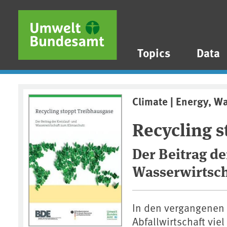
Skip to main content
Skip to main menu
Skip to footer
Topics
Data
Climate | Energy, W
Recycling 
Der Beitrag de
Wasserwirtsch
In den vergangenen 
Abfallwirtschaft vie