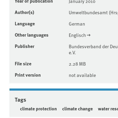
Year of publication
January 2010
Author(s)
Umweltbundesamt (Hrs
Language
German
Other languages
Englisch
Publisher
Bundesverband der Deut
e.V.
File size
2.28 MB
Print version
not available
Tags
climate protection
climate change
water re