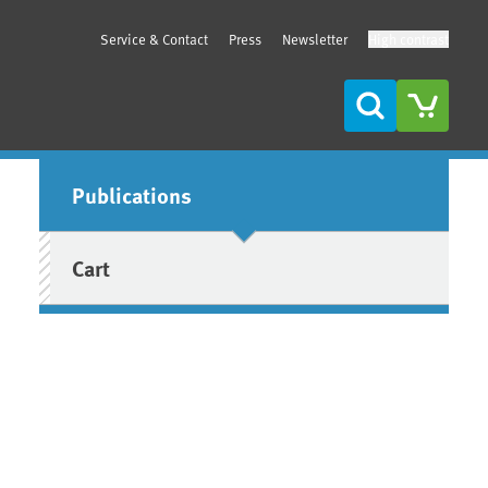
Service & Contact
Press
Newsletter
High contrast
Search
Sidebar
Publications
Cart