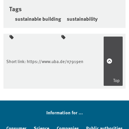
Tags
sustainable building
sustainability
Sidebar
Short link:
https://www.uba.de/n7919en
Top
Information for ...
Consumer
Science
Companies
Public authorities