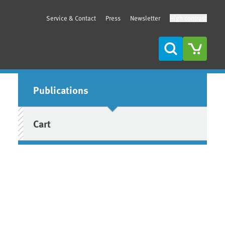
Service & Contact
Press
Newsletter
High contrast
Search
Sidebar
Publications
Cart