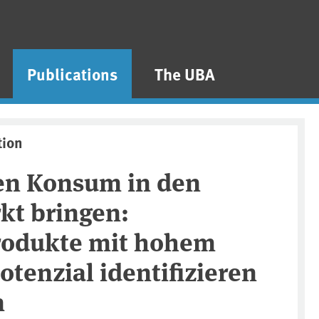
Publications
The UBA
tion
en Konsum in den
t bringen:
rodukte mit hohem
otenzial identifizieren
n