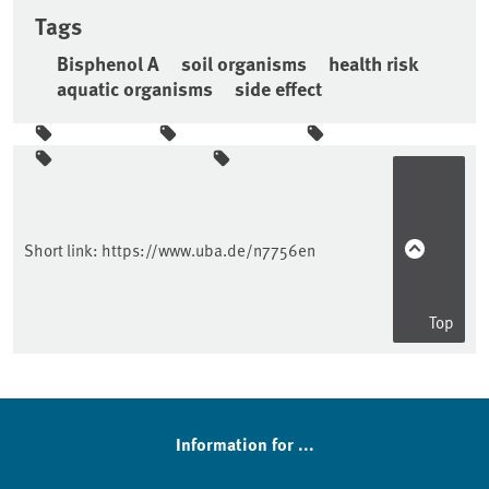
Tags
Bisphenol A
soil organisms
health risk
aquatic organisms
side effect
Sidebar
Short link:
https://www.uba.de/n7756en
Top
Information for ...