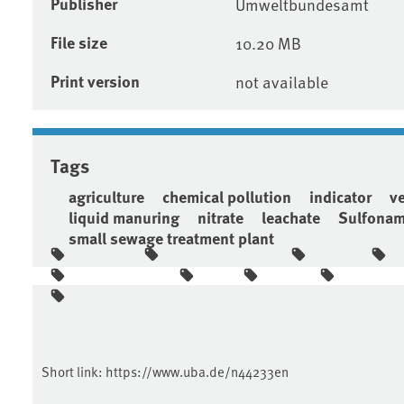
Publisher
Umweltbundesamt
File size
10.20 MB
Print version
not available
Tags
agriculture
chemical pollution
indicator
ve
liquid manuring
nitrate
leachate
Sulfonam
small sewage treatment plant
Short link:
https://www.uba.de/n44233en