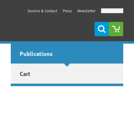
Service & Contact
Press
Newsletter
High contrast
Search
Sidebar
Publications
Cart