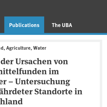
Publications
The UBA
nd, Agriculture, Water
 der Ursachen von
mittelfunden im
r – Untersuchung
ährdeter Standorte in
chland