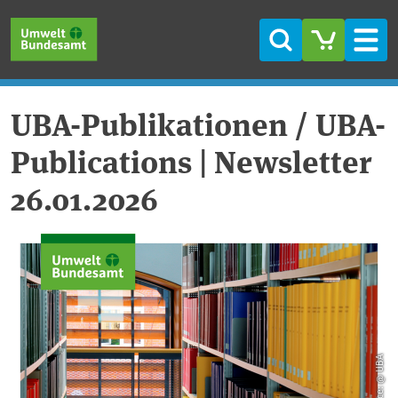
Skip to main content
Skip to main menu
Skip to footer
Search
Men
UBA-Publikationen / UBA-
Publications | Newsletter
26.01.2026
Source: @ UBA