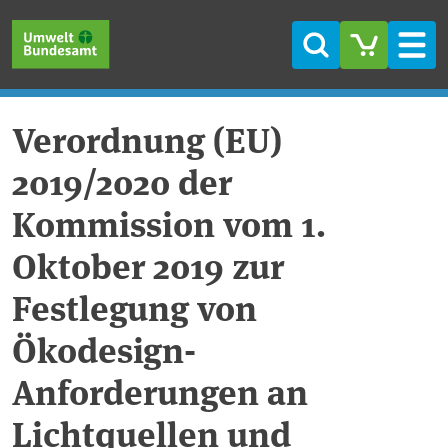
Skip to main content
Skip to main menu
Skip to footer
Search
Men
Verordnung (EU)
2019/2020 der
Kommission vom 1.
Oktober 2019 zur
Festlegung von
Ökodesign-
Anforderungen an
Lichtquellen und