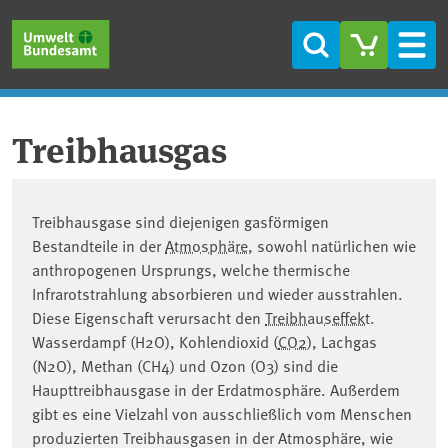
Skip to main content
Skip to main menu
Skip to footer
Search
Men
Treibhausgas
Treibhausgase sind diejenigen gasförmigen
Bestandteile in der
Atmosphäre
, sowohl natürlichen wie
anthropogenen Ursprungs, welche thermische
Infrarotstrahlung absorbieren und wieder ausstrahlen.
Diese Eigenschaft verursacht den
Treibhauseffekt
.
Wasserdampf (H2O), Kohlendioxid (
CO2
), Lachgas
(N2O), Methan (CH4) und Ozon (O3) sind die
Haupttreibhausgase in der Erdatmosphäre. Außerdem
gibt es eine Vielzahl von ausschließlich vom Menschen
produzierten Treibhausgasen in der Atmosphäre, wie