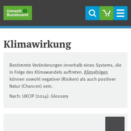
Skip to main content
Skip to main menu
Skip to footer
Search
Men
Klimawirkung
Bestimmte Veränderungen innerhalb eines Systems, die
in Folge des Klimawandels auftreten.
Klimafolgen
können sowohl negativer (Risiken) als auch positiver
Natur (Chancen) sein.
Nach: UKCIP (2014): Glossary