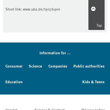
Short link:
www.uba.de/t90769en
Top
Sidebar
Information for ...
Consumer
Science
Companies
Public authorities
Education
Kids & Teens
Imprint
Service & Contact
Privacy policy