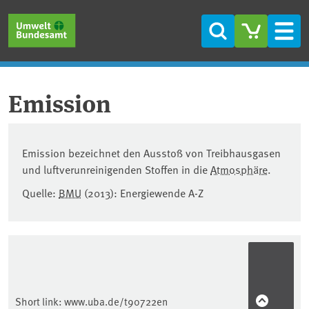
Skip to main content
Skip to main menu
Skip to footer
Search
Men
Emission
Emission bezeichnet den Ausstoß von Treibhausgasen
und luftverunreinigenden Stoffen in die
Atmosphäre
.
Quelle:
BMU
(2013): Energiewende A-Z
Short link:
www.uba.de/t90722en