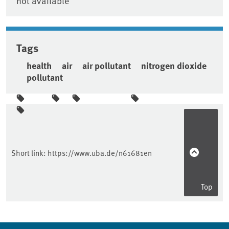
not available
Tags
health
air
air pollutant
nitrogen dioxide
pollutant
Sidebar
Short link:
https://www.uba.de/n61681en
Top