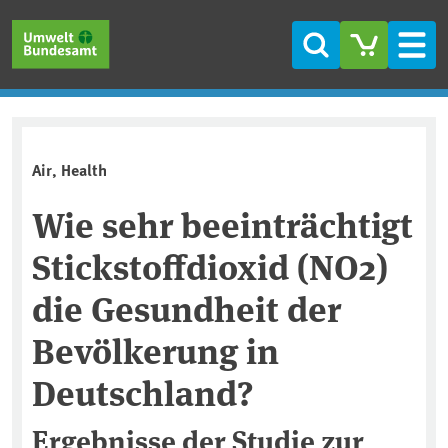
Skip to main content
Skip to main menu
Skip to footer
Search
Men
Air, Health
Wie sehr beeinträchtigt
Stickstoffdioxid (NO2)
die Gesundheit der
Bevölkerung in
Deutschland?
Ergebnisse der Studie zur