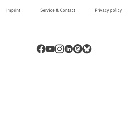
Imprint
Service & Contact
Privacy policy
Facebook
YouTube
Instagram
LinkedIn
Mastodon
Bluesky