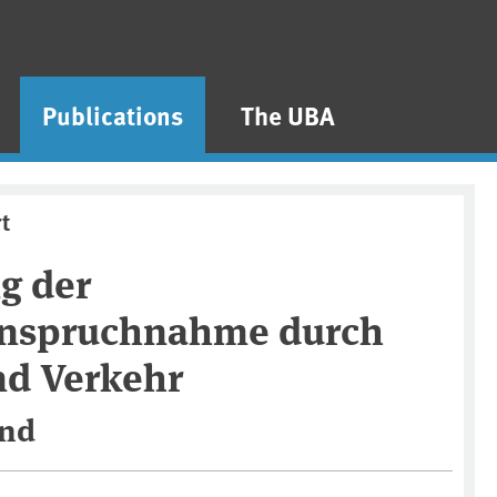
Publications
The UBA
rt
g der
anspruchnahme durch
nd Verkehr
and