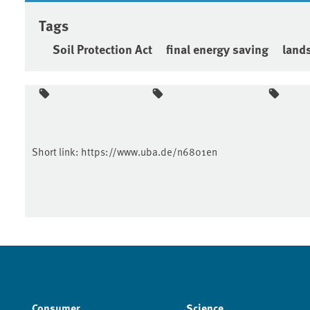
Tags
Soil Protection Act
final energy saving
land
Short link:
https://www.uba.de/n6801en
Consumer
Science