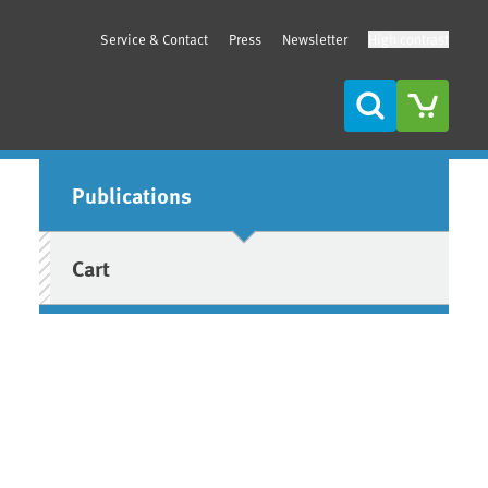
Service & Contact
Press
Newsletter
High contrast
Search
Sidebar
Publications
Cart