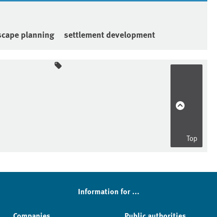
scape planning
settlement development
Top
Information for ...
Companies
Public authorities